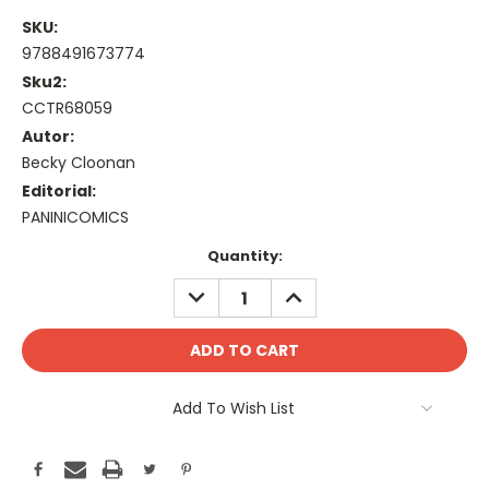
SKU:
9788491673774
Sku2:
CCTR68059
Autor:
Becky Cloonan
Editorial:
PANINICOMICS
Current
Quantity:
Stock:
DECREASE
INCREASE
QUANTITY:
QUANTITY:
Add To Wish List