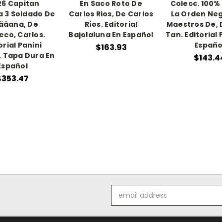
6 Capitan
En Saco Roto De
Colecc. 100%
 3 Soldado De
Carlos Rios, De Carlos
La Orden Neg
ãâana, De
Ríos. Editorial
Maestros De, D
eco, Carlos.
Bajolaluna En Español
Tan. Editorial 
orial Panini
Españo
$163.93
 Tapa Dura En
$143.4
Español
$353.47
Email
Address