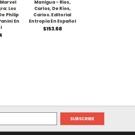
 Marvel
Manigua - Rios,
ra: Los
Carlos, De Ríos,
e Philip
Carlos. Editorial
Panini En
Entropía En Español
l
$153.68
4