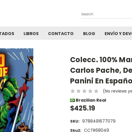
Search
TADOS
LIBROS
CONTACTO
BLOG
ENVÍO Y DE
Colecc. 100% Ma
Carlos Pache, De
Panini En Españo
(No reviews y
Brazilian Real
$425.19
9788491677079
SKU:
CCTR68049
Sku2: