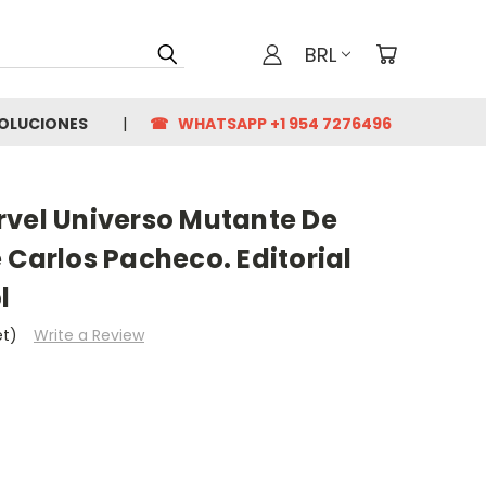
BRL
VOLUCIONES
☎ WHATSAPP +1 954 7276496
rvel Universo Mutante De
 Carlos Pacheco. Editorial
l
et)
Write a Review