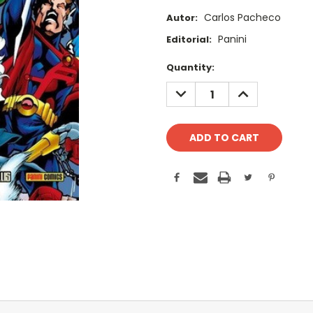
Carlos Pacheco
Autor:
Panini
Editorial:
Current
Quantity:
Stock:
DECREASE
INCREASE
QUANTITY:
QUANTITY: