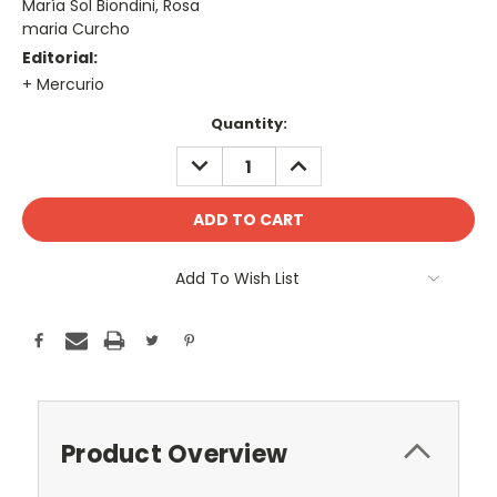
María Sol Biondini, Rosa
maria Curcho
Editorial:
+ Mercurio
Current
Quantity:
Stock:
DECREASE
INCREASE
QUANTITY:
QUANTITY:
Add To Wish List
Product Overview