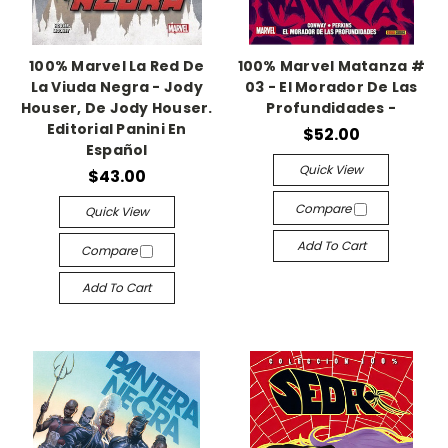
100% Marvel La Red De
100% Marvel Matanza #
La Viuda Negra - Jody
03 - El Morador De Las
Houser, De Jody Houser.
Profundidades -
Editorial Panini En
$52.00
Español
Quick View
$43.00
Compare
Quick View
Add To Cart
Compare
Add To Cart