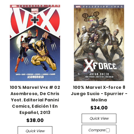
100% Marvel V+x # 02
100% Marvel X-force 8
Asombroso, De Chris
Juego Sucio - Spurrier -
Yost. Editorial Panini
Molina
Comics, Edición 1 En
$34.00
Español, 2013
Quick View
$38.00
Compare
Quick View