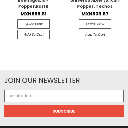
Enemigos,la -
Universo Abierto, Karl
Popper,karl R
Popper, Tecnos
MXN856.81
MXN839.67
Quick View
Quick View
Add To Cart
Add To Cart
JOIN OUR NEWSLETTER
Email
Address