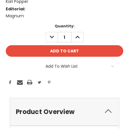
Karl Popper
Editorial:
Magnum
Current
Quantity:
Stock:
DECREASE
INCREASE
QUANTITY:
QUANTITY:
Add To Wish List
Product Overview