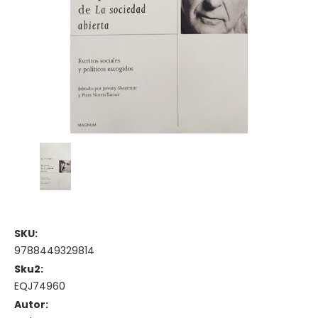
SKU:
9788449329814
Sku2:
EQJ74960
Autor: