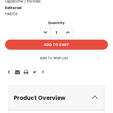
Laplanche / Pontalis
Editorial:
PAIDÓS
Current
Quantity:
Stock:
DECREASE
INCREASE
QUANTITY:
QUANTITY:
Add To Wish List
Product Overview