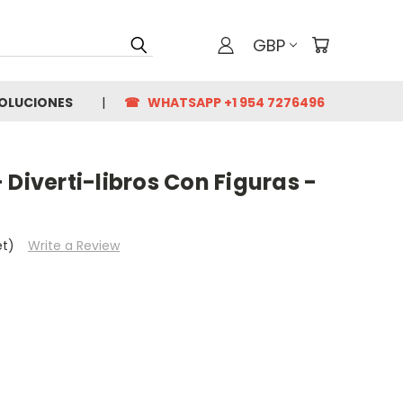
GBP
VOLUCIONES
☎ WHATSAPP +1 954 7276496
 Diverti-libros Con Figuras -
et)
Write a Review