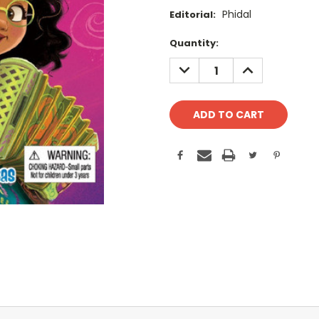
Phidal
Editorial:
Current
Quantity:
Stock:
DECREASE
INCREASE
QUANTITY:
QUANTITY: