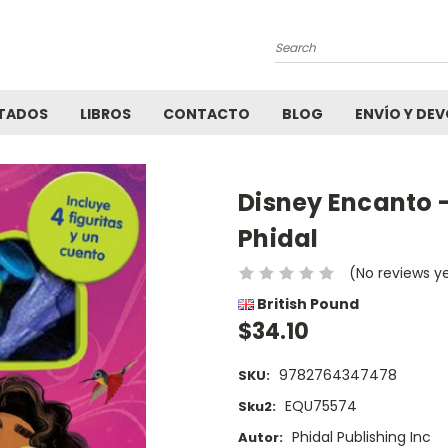
Search
TADOS
LIBROS
CONTACTO
BLOG
ENVÍO Y DE
Disney Encanto -
Phidal
(No reviews y
British Pound
$34.10
9782764347478
SKU:
EQU75574
Sku2:
Phidal Publishing Inc
Autor: