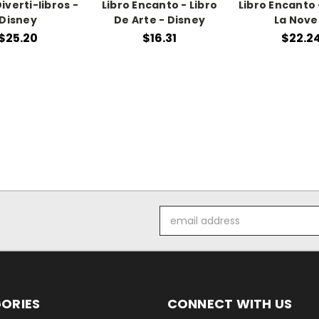
iverti-libros -
Libro Encanto - Libro
Libro Encanto 
Disney
De Arte - Disney
La Nove
$25.20
$16.31
$22.2
Email
Address
ORIES
CONNECT WITH US