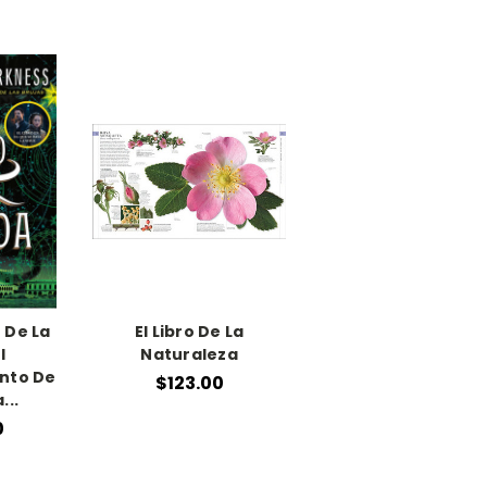
o De La
El Libro De La
l
Naturaleza
nto De
$123.00
...
0