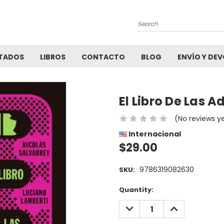
Search
TADOS
LIBROS
CONTACTO
BLOG
ENVÍO Y DE
El Libro De Las A
(No reviews y
Internacional
$29.00
9786319082630
SKU:
Current
Quantity:
Stock:
DECREASE
INCREASE
QUANTITY:
QUANTITY: