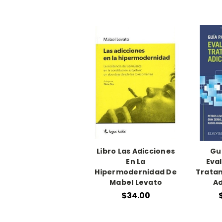
Libro Las Adicciones
Gu
En La
Eval
Hipermodernidad De
Tratam
Mabel Levato
Ad
$34.00