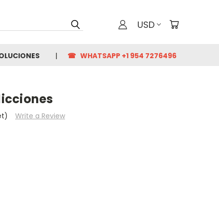
USD
VOLUCIONES
☎ WHATSAPP +1 954 7276496
dicciones
et)
Write a Review