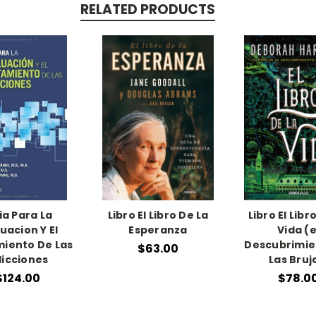
RELATED PRODUCTS
ia Para La
Libro El Libro De La
Libro El Libr
uacion Y El
Esperanza
Vida (e
iento De Las
Descubrimie
$63.00
icciones
Las Bruja
$124.00
$78.0