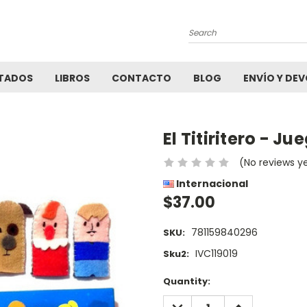
Search
TADOS
LIBROS
CONTACTO
BLOG
ENVÍO Y DE
El Titiritero - J
(No reviews y
Internacional
$37.00
781159840296
SKU:
IVC119019
Sku2:
Current
Quantity:
Stock:
DECREASE
INCREASE