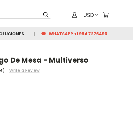
USD
VOLUCIONES
☎ WHATSAPP +1 954 7276496
uego De Mesa - Multiverso
et)
Write a Review