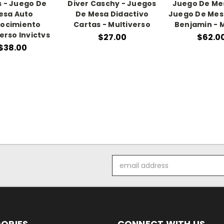
 - Juego De
Diver Caschy - Juegos
Juego De Mes
esa Auto
De Mesa Didactivo
Juego De Mesa 
ocimiento
Cartas - Multiverso
Benjamin - 
erso Invictvs
$27.00
$62.0
$38.00
Email
Address
ORIES
CONNECT WITH US