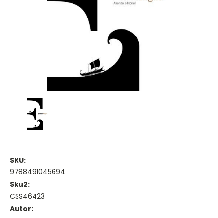
SKU:
9788491045694
Sku2:
CSS46423
Autor: