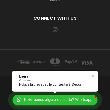
LIBROS
CONNECT WITH US
Laura
Customers
Hola, a la brevedad le contestaré.
1234 OCEAN DRIVE SUITE 567 MIAMI, FL 33139 USA
Describame
Whatsapp +1 954 7276496
Hola. tienes alguna consulta? Whatsapp
© 2026 Juanpebooks