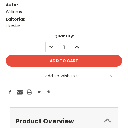
Autor:
Williams
Editorial:
Elsevier
Current
Quantity:
Stock:
DECREASE
INCREASE
QUANTITY:
QUANTITY:
Add To Wish List
Product Overview