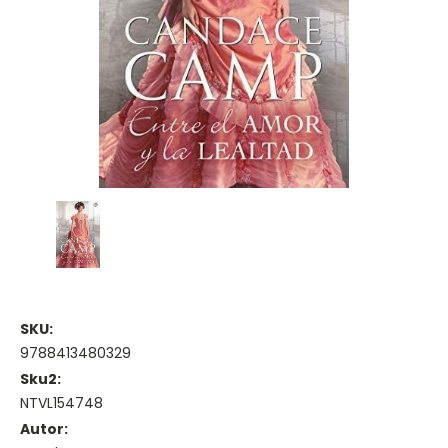
SKU:
9788413480329
Sku2:
NTVL154748
Autor: