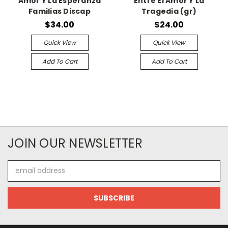
Amor Y La Esperanza
Entre El Amor Y La
Familias Discap
Tragedia (gr)
$34.00
$24.00
Quick View
Quick View
Add To Cart
Add To Cart
JOIN OUR NEWSLETTER
Email
Address