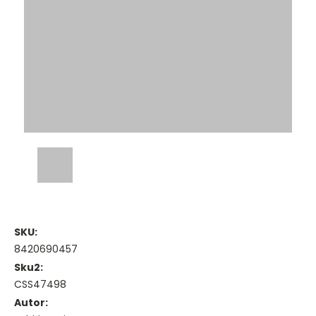
SKU:
8420690457
Sku2:
CSS47498
Autor: