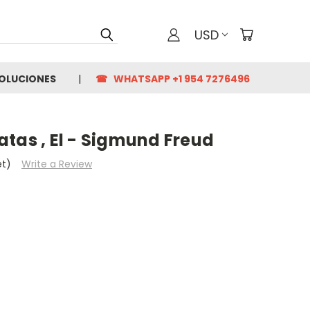
USD
VOLUCIONES
☎ WHATSAPP +1 954 7276496
tas , El - Sigmund Freud
et)
Write a Review