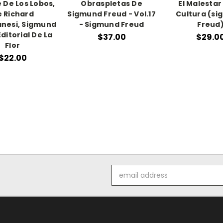
De Los Lobos,
Obraspletas De
El Malestar
 Richard
Sigmund Freud - Vol.17
Cultura (s
nesi, Sigmund
- Sigmund Freud
Freud
ditorial De La
$37.00
$29.0
Flor
$22.00
Email
Address