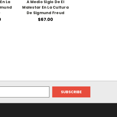
 En La
A Medio Siglo De El
igmund
Malestar En La Cultura
)
De Sigmund Freud
0
$67.00