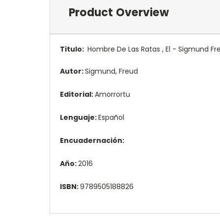
Product Overview
Titulo:
Hombre De Las Ratas , El - Sigmund Fr
Autor:
Sigmund, Freud
Editorial:
Amorrortu
Lenguaje:
Español
Encuadernación:
Año:
2016
ISBN:
9789505188826