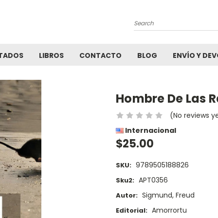
Search
TADOS
LIBROS
CONTACTO
BLOG
ENVÍO Y DE
Hombre De Las Ra
(No reviews y
Internacional
$25.00
9789505188826
SKU:
APT0356
Sku2:
Sigmund, Freud
Autor:
Amorrortu
Editorial: