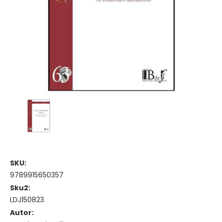
SKU:
9789915650357
Sku2:
LDJ150823
Autor: