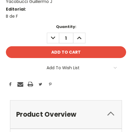
Yacobucci Guillermo J
Editorial:
B de F
Current
Quantity:
Stock:
DECREASE
INCREASE
QUANTITY:
QUANTITY:
Add To Wish List
Product Overview