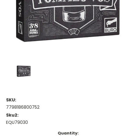
SKU:
7798186800752
Sku2:
EQU79030
Current
Quantity: