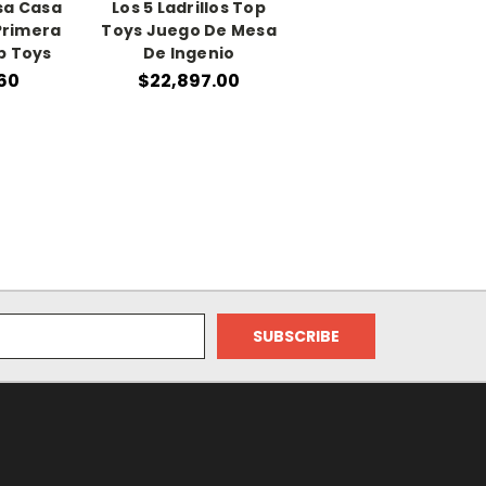
sa Casa
Los 5 Ladrillos Top
Primera
Toys Juego De Mesa
p Toys
De Ingenio
.60
$22,897.00