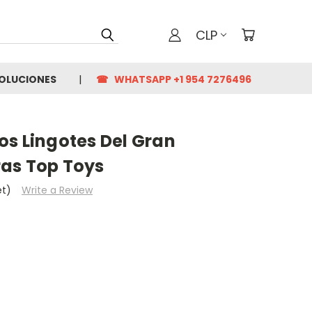
CLP
VOLUCIONES
☎ WHATSAPP +1 954 7276496
os Lingotes Del Gran
as Top Toys
et)
Write a Review