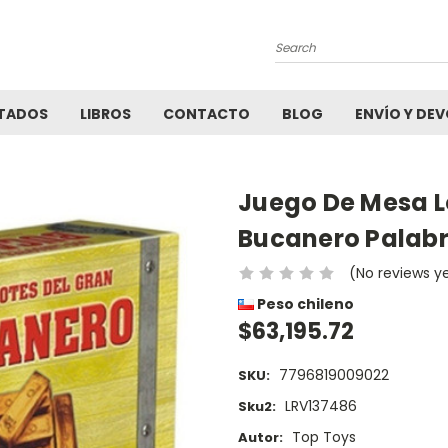
Search
TADOS
LIBROS
CONTACTO
BLOG
ENVÍO Y DE
Juego De Mesa L
Bucanero Palabr
(No reviews y
Peso chileno
$63,195.72
7796819009022
SKU:
LRV137486
Sku2:
Top Toys
Autor: