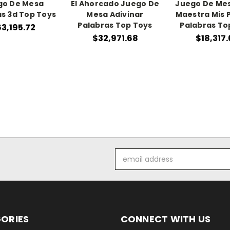
go De Mesa
El Ahorcado Juego De
Juego De Me
s 3d Top Toys
Mesa Adivinar
Maestra Mis 
Palabras Top Toys
Palabras To
3,195.72
$32,971.68
$18,317
Email
Address
ORIES
CONNECT WITH US