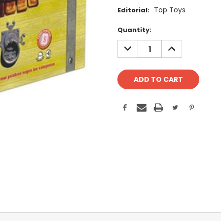
Top Toys
Editorial:
Current
Quantity:
Stock:
DECREASE
INCREASE
QUANTITY:
QUANTITY: