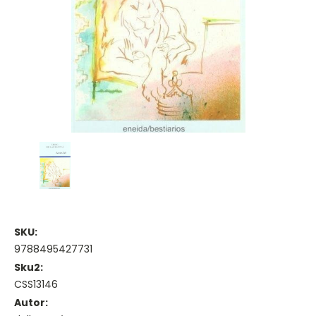
SKU:
9788495427731
Sku2:
CSS13146
Autor: