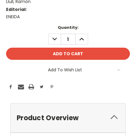
Llull, Ramón
Editorial:
ENEIDA
Current
Quantity:
Stock:
DECREASE
INCREASE
QUANTITY:
QUANTITY:
Add To Wish List
Product Overview