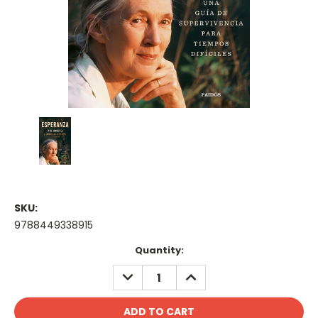
SKU:
9788449338915
Current
Quantity:
Stock:
DECREASE
INCREASE
QUANTITY:
QUANTITY: