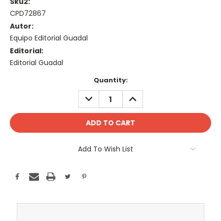
Sku2:
CPD72867
Autor:
Equipo Editorial Guadal
Editorial:
Editorial Guadal
Current
Quantity:
Stock:
DECREASE
INCREASE
QUANTITY:
QUANTITY:
Add To Wish List