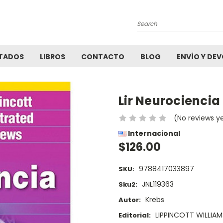
Search
TADOS
LIBROS
CONTACTO
BLOG
ENVÍO Y DE
Lir Neurociencia
(No reviews y
Internacional
$126.00
9788417033897
SKU:
JNL119363
Sku2:
Krebs
Autor:
LIPPINCOTT WILLIAM
Editorial: