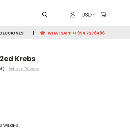
USD
VOLUCIONES
☎ WHATSAPP +1 954 7276496
 2ed Krebs
et)
Write a Review
S WILKINS