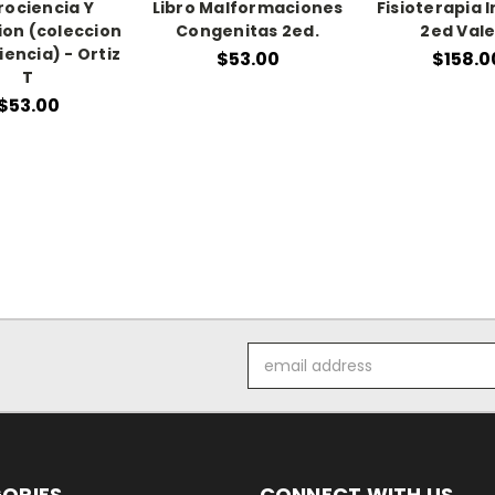
ociencia Y
Libro Malformaciones
Fisioterapia 
on (coleccion
Congenitas 2ed.
2ed Val
encia) - Ortiz
$53.00
$158.0
T
$53.00
Email
Address
ORIES
CONNECT WITH US