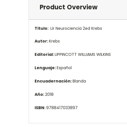
Product Overview
Titulo:
Lir Neurociencia 2ed Krebs
Autor:
Krebs
Editorial:
LIPPINCOTT WILLIAMS WILKINS
Lenguaje:
Español
Encuadernación:
Blanda
Año:
2018
ISBN:
9788417033897