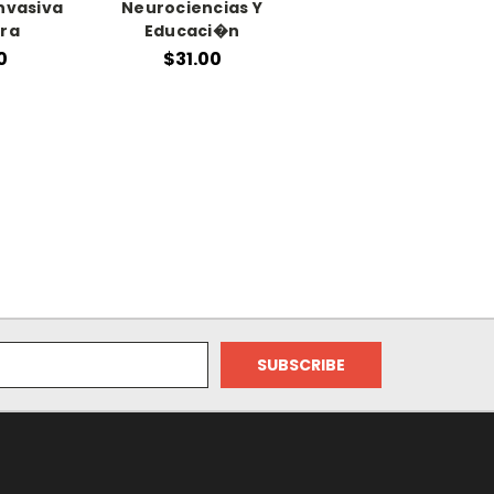
Invasiva
Neurociencias Y
era
Educaci�n
0
$31.00