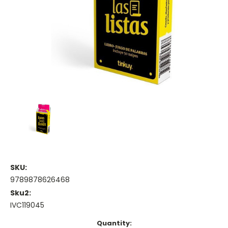
SKU:
9789878626468
Sku2:
IVC119045
Current
Quantity: