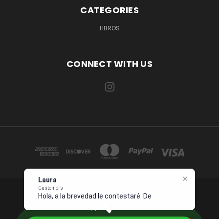
CATEGORIES
LIBROS
CONNECT WITH US
Laura
Customers
Hola, a la brevedad le contestaré. Describ
1234 OCEAN DRIVE SUITE 567 MIAMI, FL 33139 USA
Whatsapp +1 954 7276496