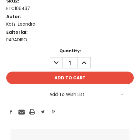
Sku2:
ETC106437
Autor:
Katz, Leandro
Editorial:
PARADISO
Current
Quantity:
Stock:
DECREASE
INCREASE
QUANTITY:
QUANTITY:
Add To Wish List