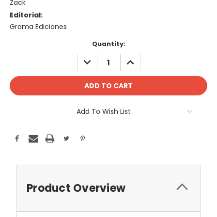
Zack
Editorial:
Grama Ediciones
Current
Quantity:
Stock:
DECREASE
INCREASE
QUANTITY:
QUANTITY:
Add To Wish List
Product Overview