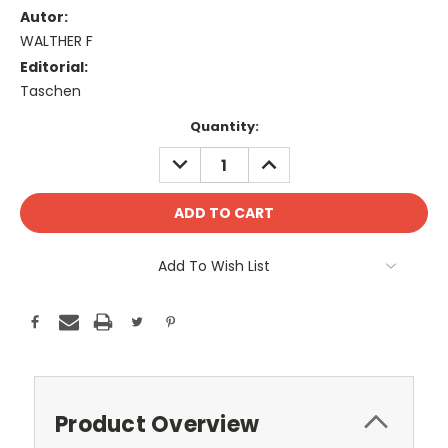
Autor:
WALTHER F
Editorial:
Taschen
Current
Quantity:
Stock:
DECREASE
INCREASE
QUANTITY:
QUANTITY:
Add To Wish List
Product Overview