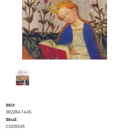
SKU:
3822847445
Sku2:
CSS19345