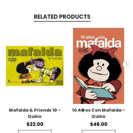
RELATED PRODUCTS
Mafalda & Friends 10 -
10 A�os Con Mafalda -
Quino
Quino
$22.00
$46.00