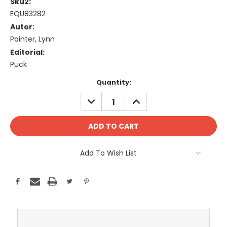
Sku2:
EQU83282
Autor:
Painter, Lynn
Editorial:
Puck
Current
Quantity:
Stock:
DECREASE
INCREASE
QUANTITY:
QUANTITY:
Add To Wish List