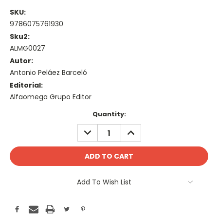
SKU:
9786075761930
Sku2:
ALMG0027
Autor:
Antonio Peláez Barceló
Editorial:
Alfaomega Grupo Editor
Current
Quantity:
Stock:
DECREASE
INCREASE
QUANTITY:
QUANTITY:
Add To Wish List