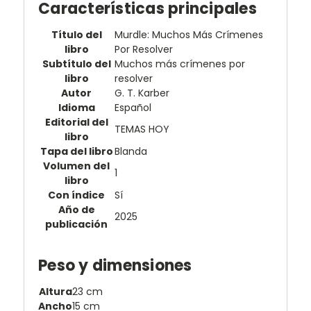
Características principales
Título del
Murdle: Muchos Más Crímenes
libro
Por Resolver
Subtítulo del
Muchos más crímenes por
libro
resolver
Autor
G. T. Karber
Idioma
Español
Editorial del
TEMAS HOY
libro
Tapa del libro
Blanda
Volumen del
1
libro
Con índice
Sí
Año de
2025
publicación
Peso y dimensiones
Altura
23 cm
Ancho
15 cm