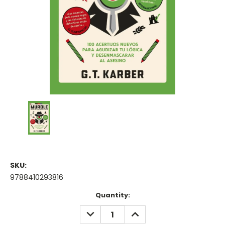
SKU:
9788410293816
Current
Quantity:
Stock:
DECREASE
INCREASE
QUANTITY:
QUANTITY: