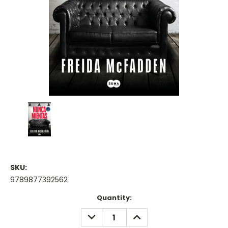
SKU:
9789877392562
Current
Quantity:
Stock:
DECREASE
INCREASE
QUANTITY:
QUANTITY: