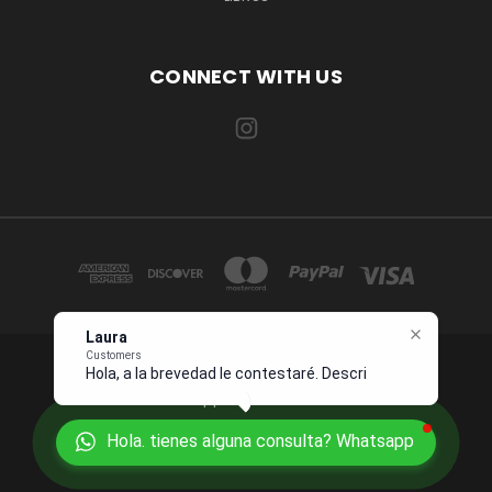
CONNECT WITH US
Laura
Customers
Hola, a la brevedad le contestaré.
1234 OCEAN DRIVE SUITE 567 MIAMI, FL 33139 USA
Describame s
Whatsapp +1 954 7276496
Hola. tienes alguna consulta? Whatsapp
© 2026 Juanpebooks