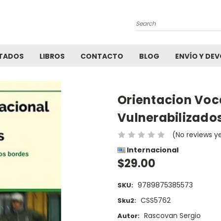
Search
TADOS
LIBROS
CONTACTO
BLOG
ENVÍO Y DE
Orientacion Voc
Vulnerabilizado
(No reviews y
Internacional
$29.00
9789875385573
SKU:
CSS5762
Sku2:
Rascovan Sergio
Autor: