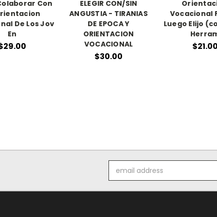
olaborar Con
ELEGIR CON/SIN
Orientac
Orientacion
ANGUSTIA - TIRANIAS
Vocacional 
nal De Los Jov
DE EPOCA Y
Luego Elijo (c
En
ORIENTACION
Herra
VOCACIONAL
$29.00
$21.0
$30.00
Email
Address