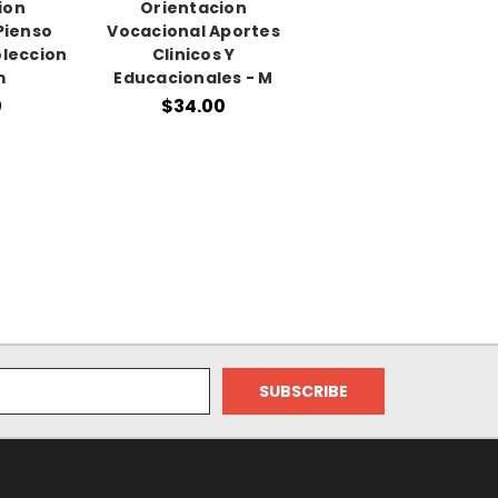
ion
Orientacion
Pienso
Vocacional Aportes
oleccion
Clinicos Y
m
Educacionales - M
0
$34.00