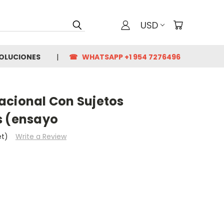
USD
VOLUCIONES
☎ WHATSAPP +1 954 7276496
acional Con Sujetos
s (ensayo
et)
Write a Review