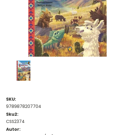
SKU:
9789878207704
Sku2:
CSS2374
Autor: