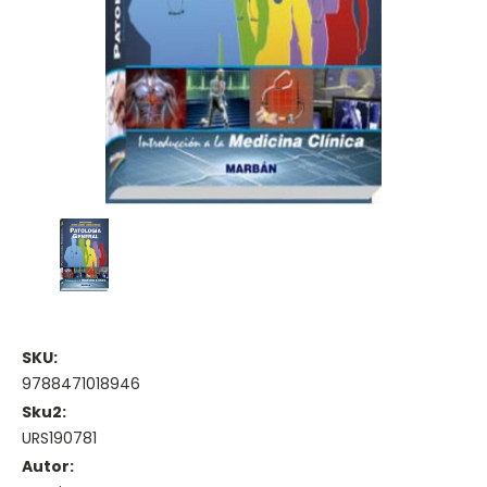
SKU:
9788471018946
Sku2:
URS190781
Autor: