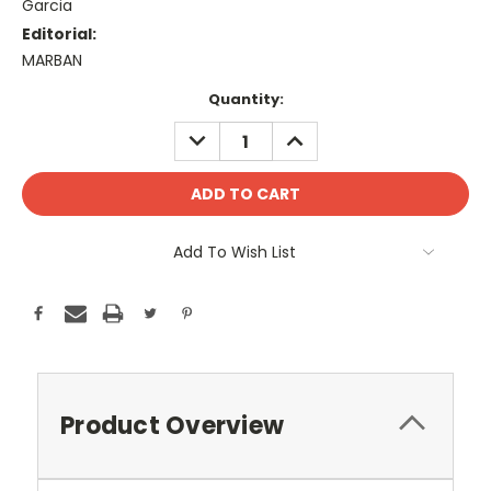
Garcia
Editorial:
MARBAN
Current
Quantity:
Stock:
DECREASE
INCREASE
QUANTITY:
QUANTITY:
Add To Wish List
Product Overview