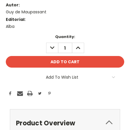
Autor:
Guy de Maupassant
Editorial:
Alba
Current
Quantity:
Stock:
DECREASE
INCREASE
QUANTITY:
QUANTITY:
Add To Wish List
Product Overview