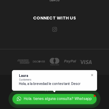
LIBROS
CONNECT WITH US
Laura
Customers
Hola, a la brevedad le contestaré.
1234 OCEAN DRIVE SUITE 567 MIAMI, FL 33139 USA
Describame
Whatsapp +1 954 7276496
Hola. tienes alguna consulta? Whatsapp
© 2026 Juanpebooks