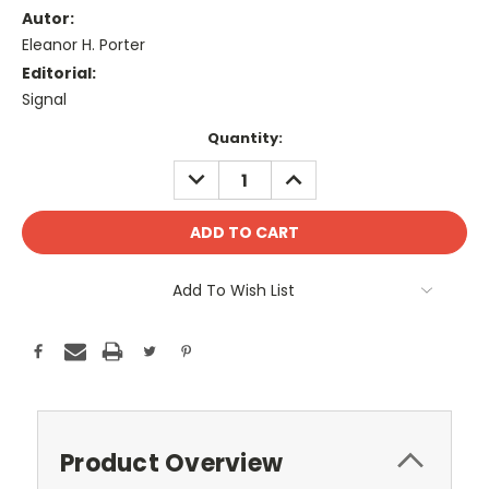
Autor:
Eleanor H. Porter
Editorial:
Signal
Current
Quantity:
Stock:
DECREASE
INCREASE
QUANTITY:
QUANTITY:
Add To Wish List
Product Overview