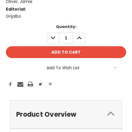
Oliver, Jamie
Editorial:
Grijalbo
Current
Quantity:
Stock:
DECREASE
INCREASE
QUANTITY:
QUANTITY:
Add To Wish List
Product Overview