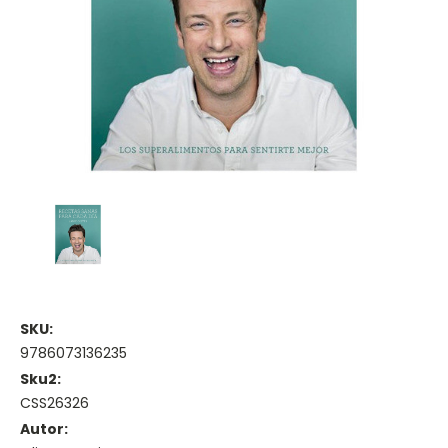
SKU:
9786073136235
Sku2:
CSS26326
Autor: