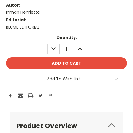
Autor:
Inman Henrietta
Editorial:
BLUME EDITORIAL
Current
Quantity:
Stock:
DECREASE
INCREASE
QUANTITY:
QUANTITY:
Add To Wish List
Product Overview