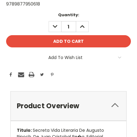
9789877950618
Current
Quantity:
Stock:
DECREASE
INCREASE
QUANTITY:
QUANTITY:
Add To Wish List
Product Overview
Titulo:
Secreta Vida Literaria De Augusto
Pinoch, De Juan Cristobal Pe�a. Editorial