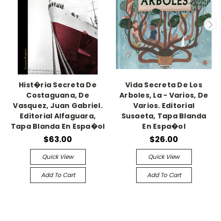
Hist�ria Secreta De
Vida Secreta De Los
Costaguana, De
Arboles, La - Varios, De
Vasquez, Juan Gabriel.
Varios. Editorial
Editorial Alfaguara,
Susaeta, Tapa Blanda
Tapa Blanda En Espa�ol
En Espa�ol
$63.00
$26.00
Quick View
Quick View
Add To Cart
Add To Cart