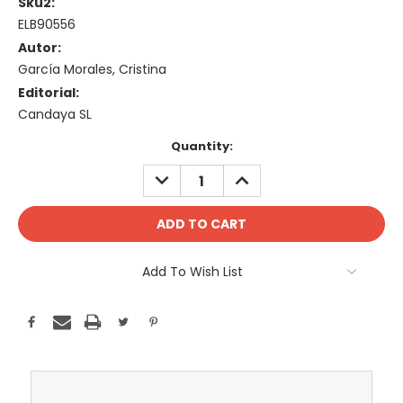
Sku2:
ELB90556
Autor:
García Morales, Cristina
Editorial:
Candaya SL
Current
Quantity:
Stock:
DECREASE
INCREASE
QUANTITY:
QUANTITY:
Add To Wish List