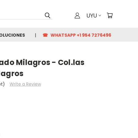
UYU
VOLUCIONES
☎ WHATSAPP +1 954 7276496
ado Milagros - Col.las
lagros
et)
Write a Review
a