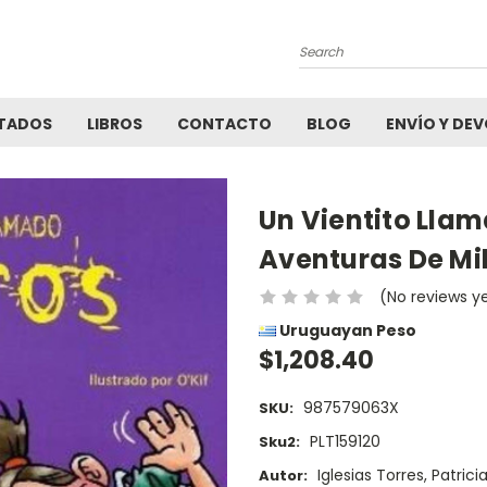
Search
TADOS
LIBROS
CONTACTO
BLOG
ENVÍO Y DE
Un Vientito Llam
Aventuras De Mi
(No reviews y
Uruguayan Peso
$1,208.40
987579063X
SKU:
PLT159120
Sku2:
Iglesias Torres, Patrici
Autor: