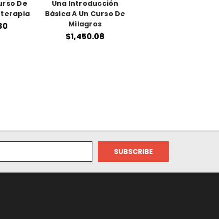
urso De
Una Introducción
oterapia
Básica A Un Curso De
Milagros
80
$1,450.08