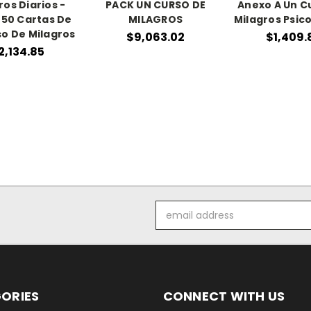
ros Diarios -
PACK UN CURSO DE
Anexo A Un C
Y 50 Cartas De
MILAGROS
Milagros Psic
o De Milagros
$9,063.02
$1,409.
2,134.85
Email
Address
ORIES
CONNECT WITH US