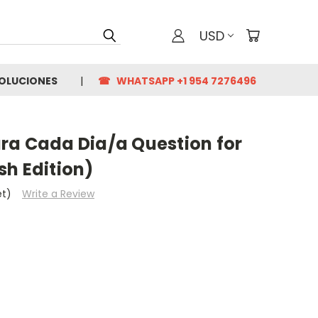
USD
VOLUCIONES
☎ WHATSAPP +1 954 7276496
ra Cada Dia/a Question for
sh Edition)
et)
Write a Review