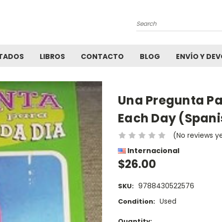
Search
TADOS
LIBROS
CONTACTO
BLOG
ENVÍO Y DE
Una Pregunta Pa
Each Day (Spani
(No reviews y
Internacional
$26.00
9788430522576
SKU:
Used
Condition:
Current
Quantity: