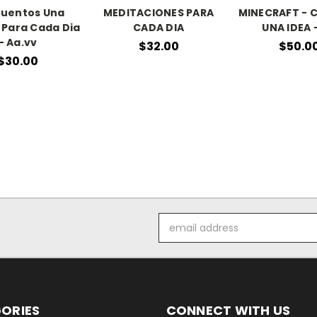
Cuentos Una
MEDITACIONES PARA
MINECRAFT - 
a Para Cada Dia
CADA DIA
UNA IDEA 
- Aa.vv
$32.00
$50.0
$30.00
Email
Address
ORIES
CONNECT WITH US