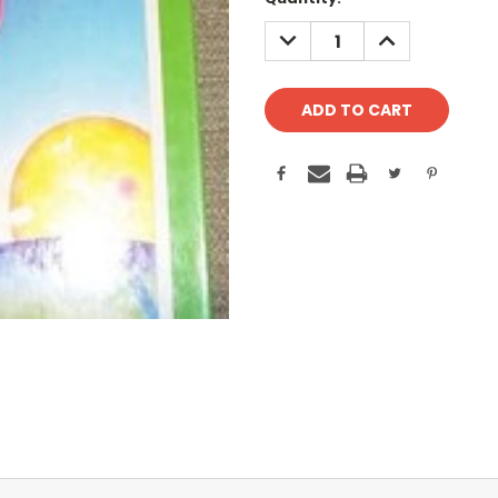
Stock:
DECREASE
INCREASE
QUANTITY:
QUANTITY: