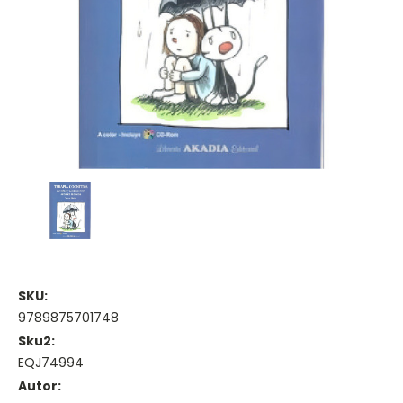
SKU:
9789875701748
Sku2:
EQJ74994
Autor: