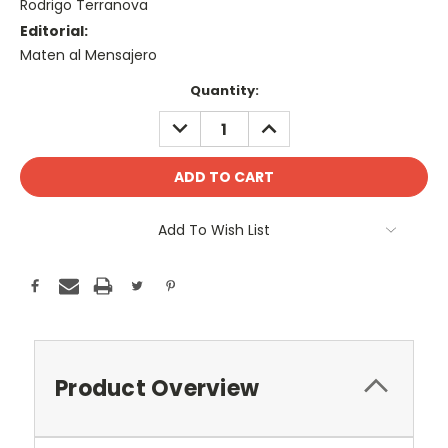
Rodrigo Terranova
Editorial:
Maten al Mensajero
Current
Quantity:
Stock:
DECREASE
INCREASE
QUANTITY:
QUANTITY:
Add To Wish List
Product Overview