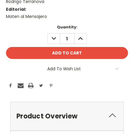
Rodrigo Terranova
Editorial:
Maten al Mensajero
Current
Quantity:
Stock:
DECREASE
INCREASE
QUANTITY:
QUANTITY:
Add To Wish List
Product Overview