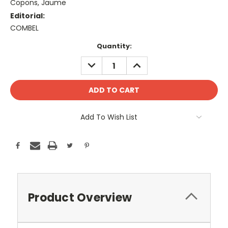
Copons, Jaume
Editorial:
COMBEL
Current
Quantity:
Stock:
DECREASE
INCREASE
QUANTITY:
QUANTITY:
Add To Wish List
Product Overview