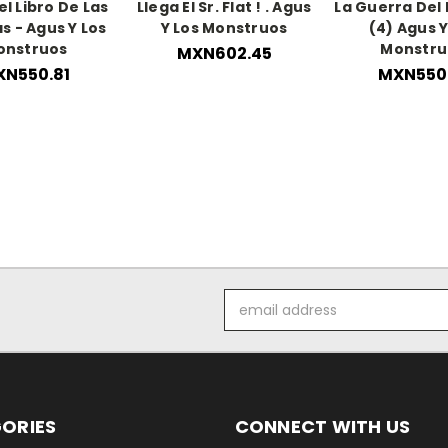
el Libro De Las
Llega El Sr. Flat ! . Agus
La Guerra Del 
s - Agus Y Los
Y Los Monstruos
(4) Agus Y
onstruos
Monstru
MXN602.45
N550.81
MXN550.
Email
Address
ORIES
CONNECT WITH US