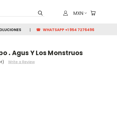
MXN
VOLUCIONES
☎ WHATSAPP +1 954 7276496
mpo . Agus Y Los Monstruos
et)
Write a Review