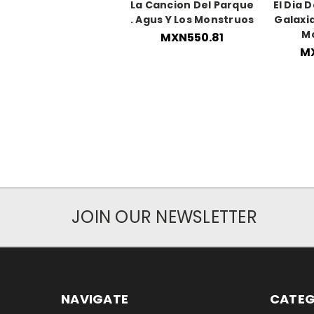
La Cancion Del Parque
El Dia D
. Agus Y Los Monstruos
Galaxia
M
MXN550.81
MX
JOIN OUR NEWSLETTER
NAVIGATE
CATEG