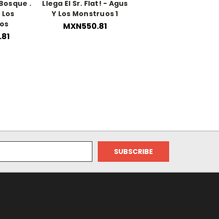
Bosque .
Llega El Sr. Flat! - Agus
 Los
Y Los Monstruos 1
os
MXN550.81
81