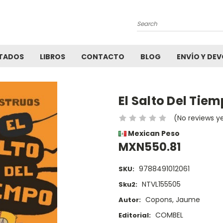
Search
TADOS
LIBROS
CONTACTO
BLOG
ENVÍO Y DE
El Salto Del Tie
(No reviews y
Mexican Peso
MXN550.81
9788491012061
SKU:
NTVL155505
Sku2:
Copons, Jaume
Autor:
COMBEL
Editorial: