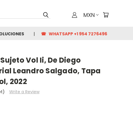
MXN
VOLUCIONES
☎ WHATSAPP +1 954 7276496
Sujeto Vol Ii, De Diego
rial Leandro Salgado, Tapa
l, 2022
et)
Write a Review