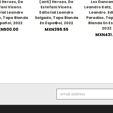
) Heroes, De
(anti) Heroes, De
Los Danzan
fani Vicens.
Estefani Vicens.
Leandro Katz, 
rial Leandro
Editorial Leandro
Leandro. Edi
, Tapa Blanda
Salgado, Tapa Blanda
Paradiso, Ta
spañol, 2022
En Espa�ol, 2022
Blanda En Es
2022
N500.00
MXN396.55
MXN431.
Email
Address