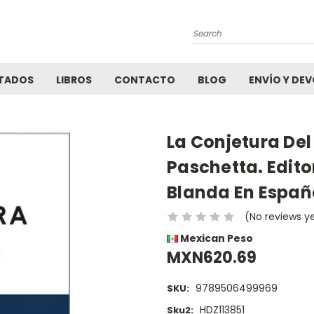
Search
TADOS
LIBROS
CONTACTO
BLOG
ENVÍO Y DE
La Conjetura Del 
Paschetta. Edito
Blanda En Españo
(No reviews y
Mexican Peso
MXN620.69
9789506499969
SKU:
HDZ113851
Sku2: