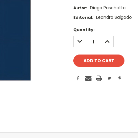
Diego Paschetta
Autor:
Leandro Salgado
Editorial:
Current
Quantity:
Stock:
DECREASE
INCREASE
QUANTITY:
QUANTITY: