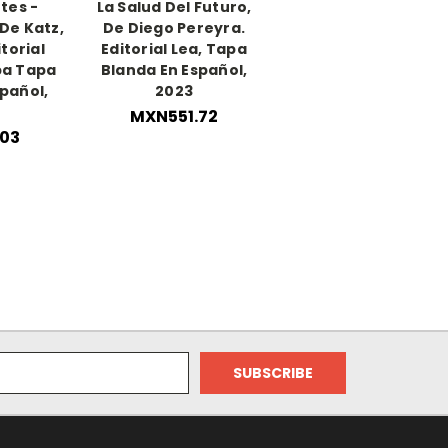
tes -
La Salud Del Futuro,
De Katz,
De Diego Pereyra.
torial
Editorial Lea, Tapa
pa Tapa
Blanda En Español,
pañol,
2023
MXN551.72
03