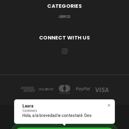
CATEGORIES
LIBROS
CONNECT WITH US
Laura
Customers
Hola, a la brevedad le contestaré. Describa
1234 OCEAN DRIVE SUITE 567 MIAMI, FL 33139 USA
Whatsapp +1 954 7276496