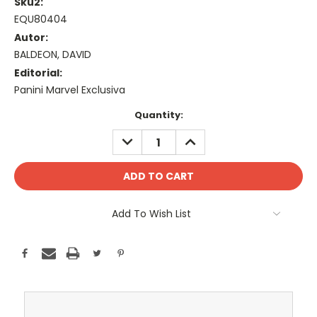
Sku2:
EQU80404
Autor:
BALDEON, DAVID
Editorial:
Panini Marvel Exclusiva
Current
Quantity:
Stock:
DECREASE
INCREASE
QUANTITY:
QUANTITY:
Add To Wish List