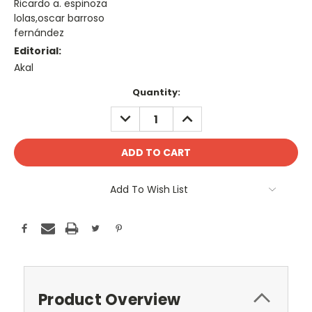
Ricardo a. espinoza
lolas,oscar barroso
fernández
Editorial:
Akal
Current
Quantity:
Stock:
DECREASE
INCREASE
QUANTITY:
QUANTITY:
Add To Wish List
Product Overview