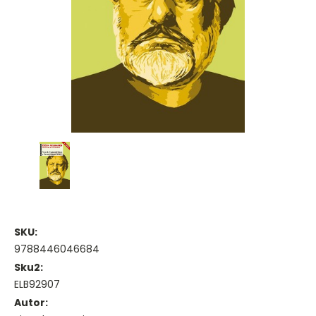
SKU:
9788446046684
Sku2:
ELB92907
Autor: