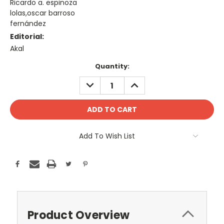
Ricardo a. espinoza
lolas,oscar barroso
fernández
Editorial:
Akal
Current
Quantity:
Stock:
DECREASE
INCREASE
QUANTITY:
QUANTITY:
Add To Wish List
Product Overview