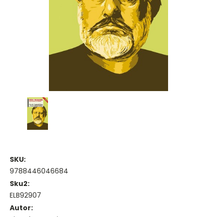
SKU:
9788446046684
Sku2:
ELB92907
Autor: